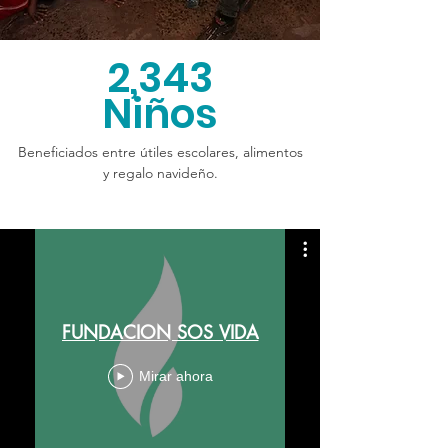
2,343
Niños
Beneficiados entre útiles escolares, alimentos
y regalo navideño.
FUNDACION SOS VIDA
Mirar ahora