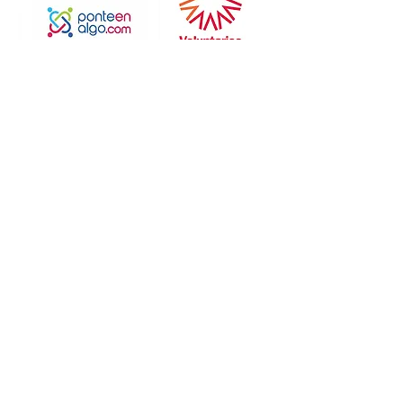
Deseas ser Padrino o
Patrocinador
Ingresa tu email aquí
Registrarse
Políticas de Voluntariado
Trabajamos con los siguientes
ODS